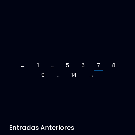
Lanzamiento de la APP del sistema de
autogestión de clientes de ISPkeeper
←
1
…
5
6
7
8
9
…
14
→
Entradas Anteriores