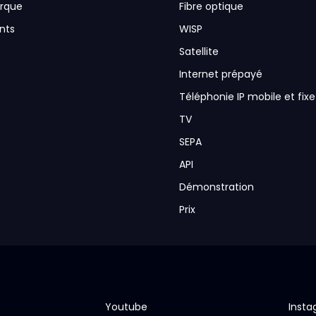
arque
Fibre optique
nts
WISP
Satellite
Internet prépayé
Téléphonie IP mobile et fixe
TV
SEPA
API
Démonstration
Prix
Youtube
Inst