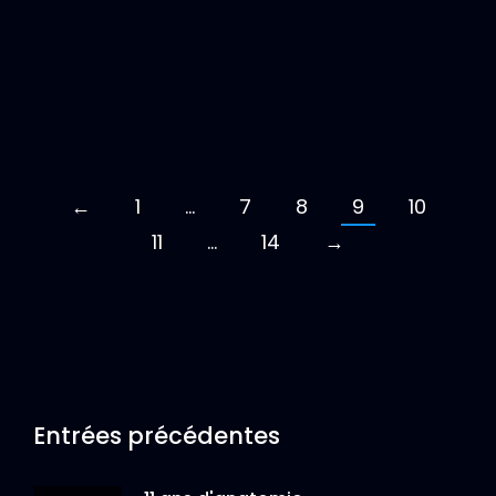
améliorations et changements que nous avons
apportés à notre système.
←
1
...
7
8
9
10
11
...
14
→
Entrées précédentes